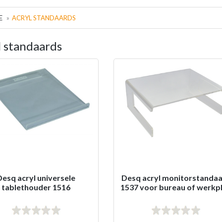
E
ACRYL STANDAARDS
l standaards
Desq acryl universele
Desq acryl monitorstanda
tablethouder 1516
1537 voor bureau of werkp