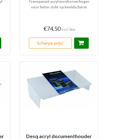
yl
Transparant acryl monitorverhoger
voor beter zicht op beeldscherm
€74,50
excl. btw
Scherpe prijs!
er
Desq acryl documenthouder