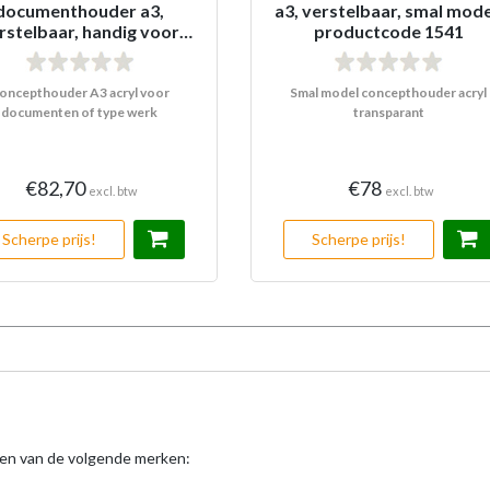
documenthouder a3,
a3, verstelbaar, smal mode
rstelbaar, handig voor
productcode 1541
documenten
oncepthouder A3 acryl voor
Smal model concepthouder acryl
documenten of type werk
transparant
€82,70
€78
excl. btw
excl. btw
Scherpe prijs!
Scherpe prijs!
ten van de volgende merken: