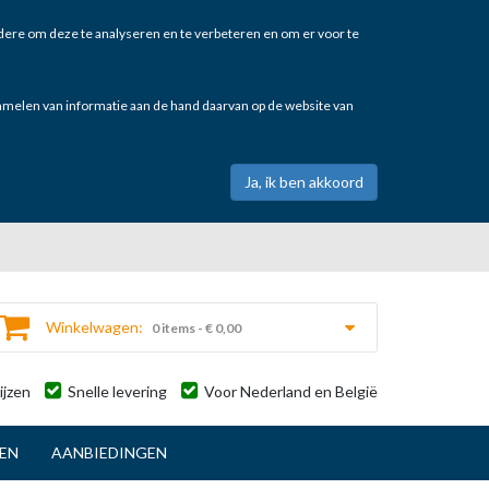
ere om deze te analyseren en te verbeteren en om er voor te
zamelen van informatie aan de hand daarvan op de website van
Winkelwagen:
0 items - € 0,00
ijzen
Snelle levering
Voor Nederland en België
TEN
AANBIEDINGEN