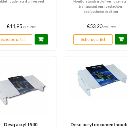
ablethouder acryl universeel
Monitorstandaard of verhoger acr
transparant om goed achter
beeldscherm te zitten
€14,95
€53,20
excl. btw
excl. btw
Scherpe prijs!
Scherpe prijs!
Desq acryl 1540
Desq acryl documenthoud