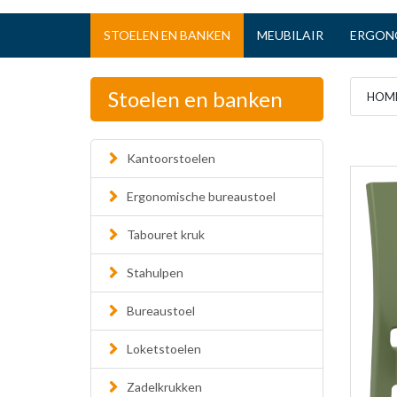
STOELEN EN BANKEN
MEUBILAIR
ERGON
Stoelen en banken
HOM
Kantoorstoelen
Ergonomische bureaustoel
Tabouret kruk
Stahulpen
Bureaustoel
Loketstoelen
Zadelkrukken