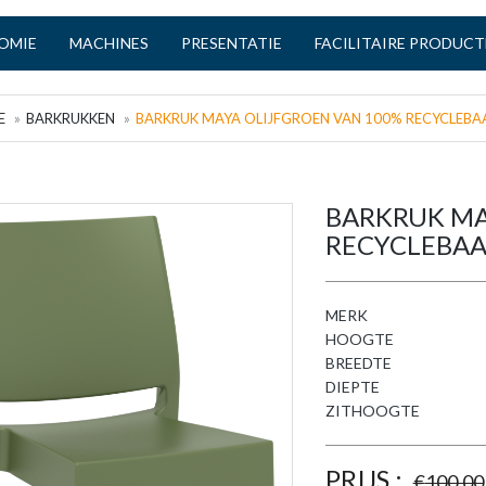
OMIE
MACHINES
PRESENTATIE
FACILITAIRE PRODUC
E
BARKRUKKEN
BARKRUK MAYA OLIJFGROEN VAN 100% RECYCLEBA
BARKRUK MA
RECYCLEBAA
MERK
HOOGTE
BREEDTE
DIEPTE
ZITHOOGTE
PRIJS :
€
100,00