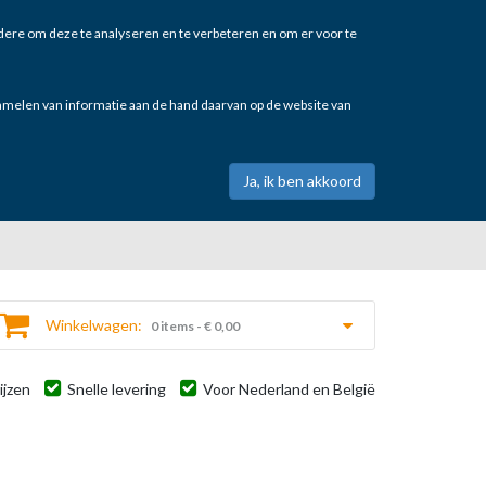
ere om deze te analyseren en te verbeteren en om er voor te
zamelen van informatie aan de hand daarvan op de website van
Winkelwagen:
0 items - € 0,00
ijzen
Snelle levering
Voor Nederland en België