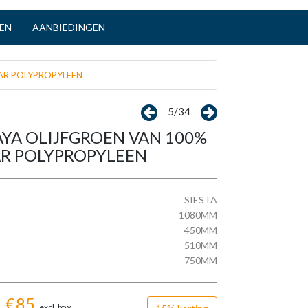
TEN
AANBIEDINGEN
AR POLYPROPYLEEN
5/34
YA OLIJFGROEN VAN 100%
R POLYPROPYLEEN
SIESTA
1080MM
450MM
510MM
750MM
€
85
excl. btw