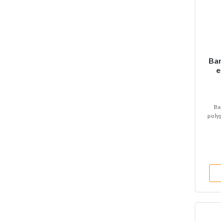
Bar
e
Ba
poly