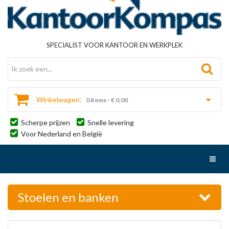
SPECIALIST VOOR KANTOOR EN WERKPLEK
Winkelwagen:
0 items - € 0,00
Scherpe prijzen
Snelle levering
Voor Nederland en België
Toggl
Stoelen en banken