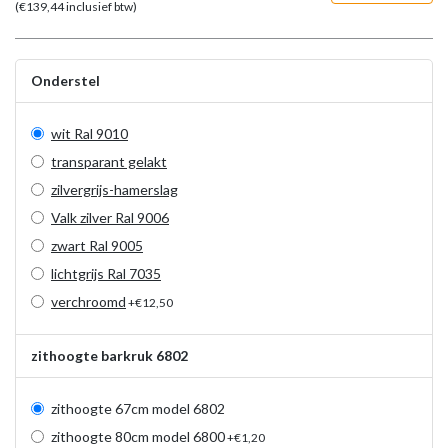
(€
139,44
inclusief btw)
Onderstel
wit Ral 9010
transparant gelakt
zilvergrijs-hamerslag
Valk zilver Ral 9006
zwart Ral 9005
lichtgrijs Ral 7035
verchroomd
+€12,50
zithoogte barkruk 6802
zithoogte 67cm model 6802
zithoogte 80cm model 6800
+€1,20