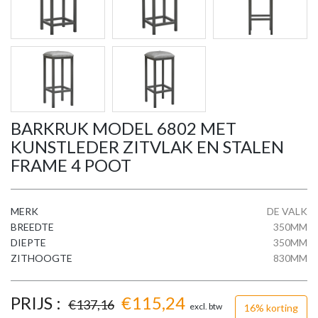
BARKRUK MODEL 6802 MET
KUNSTLEDER ZITVLAK EN STALEN
FRAME 4 POOT
MERK
DE VALK
BREEDTE
350MM
DIEPTE
350MM
ZITHOOGTE
830MM
PRIJS :
€
115,24
€
137,16
excl. btw
16% korting