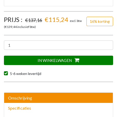
PRIJS :
€
115,24
€
137,16
excl. btw
16% korting
(€
139,44
inclusief btw)
IN WINKELWAGEN
5-6 weken levertijd
Omschrijving
Specificaties