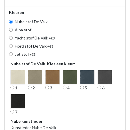
Kleuren
Nube stof De Valk
Alba stof
Yacht stof De Valk
+€3
Fjord stof De Valk
+€3
Jet stof
+€3
Nube stof De Valk. Kies een kleur:
1
2
3
4
5
6
7
Nube kunstleder
Kunstleder Nube De Valk