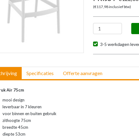
(€
117,98
inclusief btw)
3-5 werkdagen lever
hrijving
Specificaties
Offerte aanvragen
ruk Air 75cm
mooi design
leverbaar in 7 kleuren
voor binnen en buiten gebruik
zithoogte 75cm
breedte 45cm
diepte 53cm