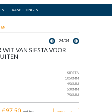
TEN
AANBIEDINGEN
TEN
24/34
 WIT VAN SIESTA VOOR
BUITEN
SIESTA
1050MM
450MM
530MM
750MM
€
97,50
excl. btw