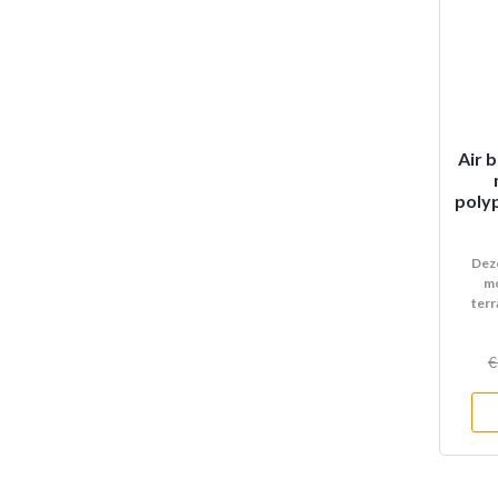
Air 
poly
Deze
mo
terr
€