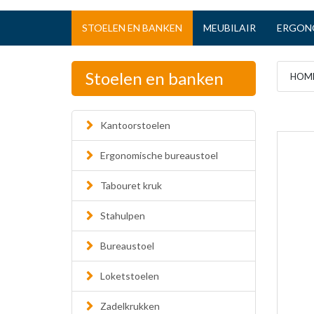
STOELEN EN BANKEN
MEUBILAIR
ERGON
Stoelen en banken
HOM
Kantoorstoelen
Ergonomische bureaustoel
Tabouret kruk
Stahulpen
Bureaustoel
Loketstoelen
Zadelkrukken