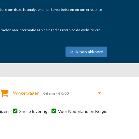
ere om deze te analyseren en te verbeteren en om er voor te
zamelen van informatie aan de hand daarvan op de website van
Winkelwagen:
0 items - € 0,00
ijzen
Snelle levering
Voor Nederland en België