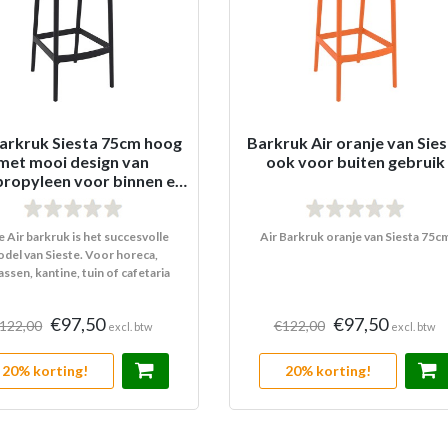
barkruk Siesta 75cm hoog
Barkruk Air oranje van Sie
met mooi design van
ook voor buiten gebruik
propyleen voor binnen en
buiten
 Air barkruk is het succesvolle
Air Barkruk oranje van Siesta 75c
del van Sieste. Voor horeca,
assen, kantine, tuin of cafetaria
€97,50
€97,50
122,00
€122,00
excl. btw
excl. btw
20% korting!
20% korting!