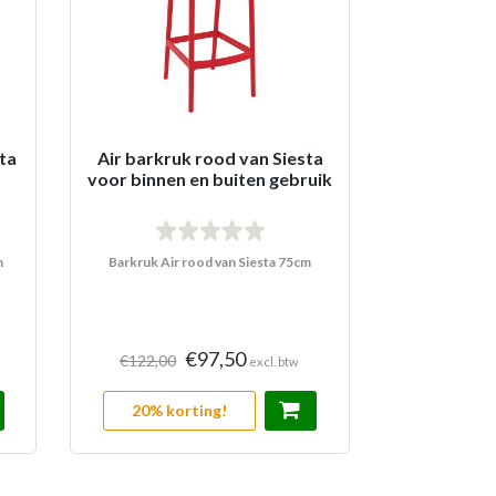
sta
Air barkruk rood van Siesta
voor binnen en buiten gebruik
m
Barkruk Air rood van Siesta 75cm
€97,50
€122,00
excl. btw
20% korting!