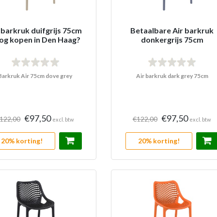
 barkruk duifgrijs 75cm
Betaalbare Air barkruk
og kopen in Den Haag?
donkergrijs 75cm
Barkruk Air 75cm dove grey
Air barkruk dark grey 75cm
€97,50
€97,50
122,00
€122,00
excl. btw
excl. btw
20% korting!
20% korting!