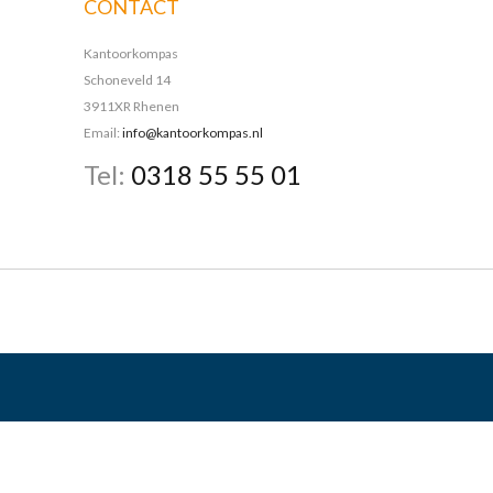
CONTACT
Kantoorkompas
Schoneveld 14
3911XR Rhenen
Email:
info@kantoorkompas.nl
Tel:
0318 55 55 01