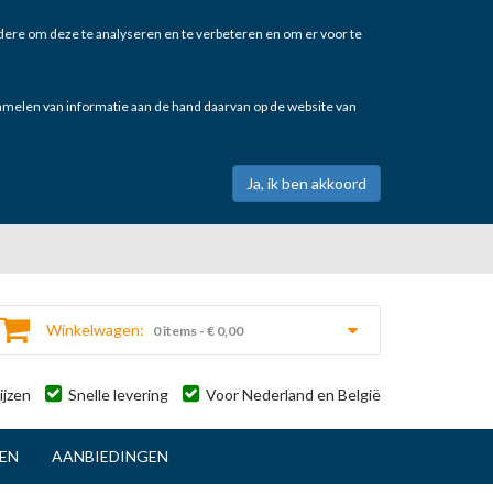
ere om deze te analyseren en te verbeteren en om er voor te
zamelen van informatie aan de hand daarvan op de website van
Winkelwagen:
0 items - € 0,00
ijzen
Snelle levering
Voor Nederland en België
TEN
AANBIEDINGEN