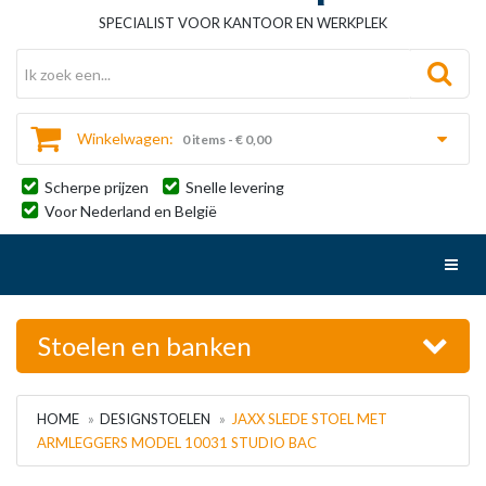
SPECIALIST VOOR KANTOOR EN WERKPLEK
Winkelwagen:
0 items - € 0,00
Scherpe prijzen
Snelle levering
Voor Nederland en België
Toggl
Stoelen en banken
HOME
DESIGNSTOELEN
JAXX SLEDE STOEL MET
ARMLEGGERS MODEL 10031 STUDIO BAC