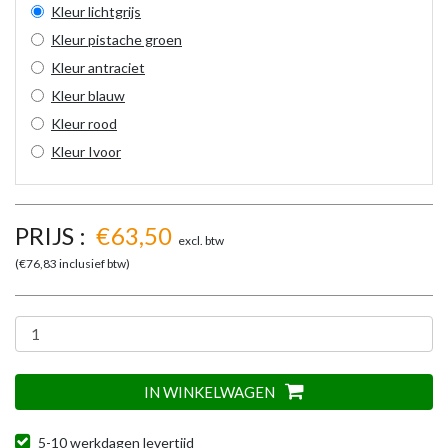
Kleur lichtgrijs
Kleur pistache groen
Kleur antraciet
Kleur blauw
Kleur rood
Kleur Ivoor
PRIJS :
€
63,50
excl. btw
(€
76,83
inclusief btw)
IN WINKELWAGEN
5-10 werkdagen levertijd