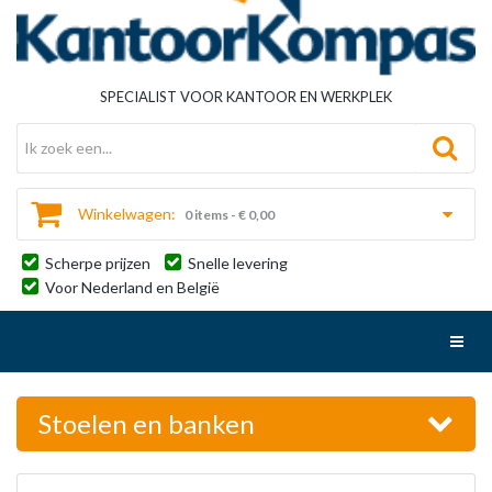
SPECIALIST VOOR KANTOOR EN WERKPLEK
Winkelwagen:
0 items - € 0,00
Scherpe prijzen
Snelle levering
Voor Nederland en België
Toggl
Stoelen en banken