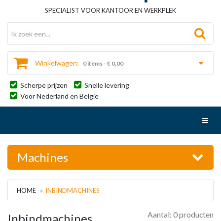
SPECIALIST VOOR KANTOOR EN WERKPLEK
Winkelwagen:
0 items - € 0,00
Scherpe prijzen
Snelle levering
Voor Nederland en België
Toggl
Machines
HOME
INBINDMACHINES
Aantal: 0 producten
Inbindmachines