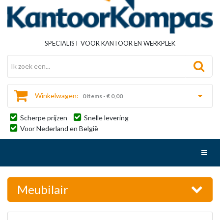
SPECIALIST VOOR KANTOOR EN WERKPLEK
Winkelwagen:
0 items - € 0,00
Scherpe prijzen
Snelle levering
Voor Nederland en België
Toggl
Meubilair