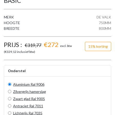
BASIC
MERK
DE VALK
HOOGTE
750MM
BREEDTE
800MM
PRIJS :
€
272
€
319,77
excl. btw
15% korting
(€
329,12
inclusief btw)
Onderstel
Aluminium Ral 9006
Zilvergrijs hamerslag
Zwart glad Ral 9005
Antraciet Ral 7011
Lichtgrijs Ral 7035