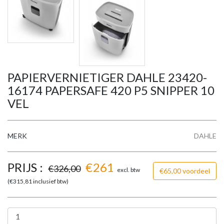
PAPIERVERNIETIGER DAHLE 23420-
16174 PAPERSAFE 420 P5 SNIPPER 10
VEL
MERK
DAHLE
PRIJS :
€
261
€
326,00
excl. btw
€65,00 voordeel
(€
315,81
inclusief btw)