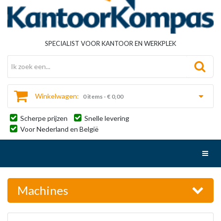
SPECIALIST VOOR KANTOOR EN WERKPLEK
Winkelwagen:
0 items - € 0,00
Scherpe prijzen
Snelle levering
Voor Nederland en België
Toggl
Machines