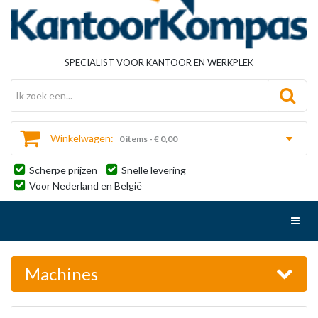
SPECIALIST VOOR KANTOOR EN WERKPLEK
Winkelwagen:
0 items - € 0,00
Scherpe prijzen
Snelle levering
Voor Nederland en België
Toggl
Machines