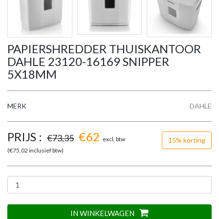
PAPIERSHREDDER THUISKANTOOR
DAHLE 23120-16169 SNIPPER
5X18MM
MERK
DAHLE
PRIJS :
€
62
€
73,35
excl. btw
15% korting
(€
75,02
inclusief btw)
IN WINKELWAGEN