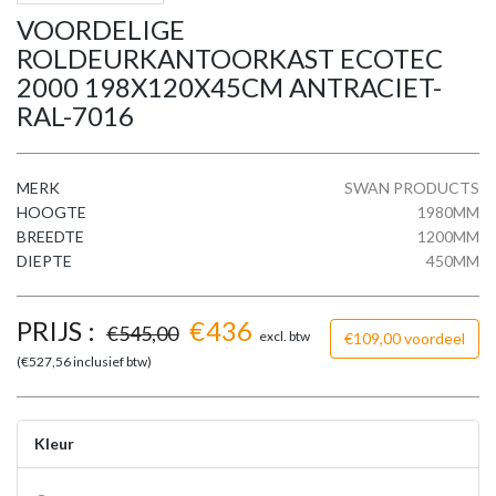
VOORDELIGE
ROLDEURKANTOORKAST ECOTEC
2000 198X120X45CM ANTRACIET-
RAL-7016
MERK
SWAN PRODUCTS
HOOGTE
1980MM
BREEDTE
1200MM
DIEPTE
450MM
PRIJS :
€
436
€
545,00
excl. btw
€109,00 voordeel
(€
527,56
inclusief btw)
Kleur