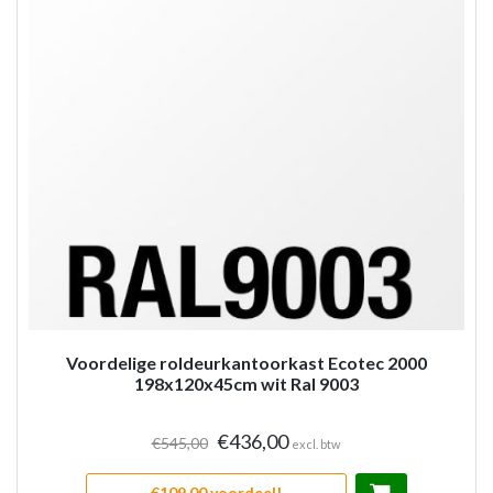
Voordelige roldeurkantoorkast Ecotec 2000
198x120x45cm wit Ral 9003
€436,00
€545,00
excl. btw
€109,00 voordeel!