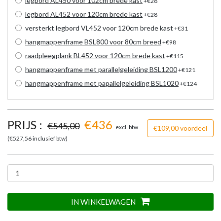
legbord AL450 voor 102cm brede kast
+€28
legbord AL452 voor 120cm brede kast
+€28
versterkt legbord VL452 voor 120cm brede kast
+€31
hangmappenframe BSL800 voor 80cm breed
+€98
raadpleegplank BL452 voor 120cm brede kast
+€115
hangmappenframe met parallelgeleiding BSL1200
+€121
hangmappenframe met papallelgeleiding BSL1020
+€124
PRIJS :
€
436
€
545,00
excl. btw
€109,00 voordeel
(€
527,56
inclusief btw)
IN WINKELWAGEN