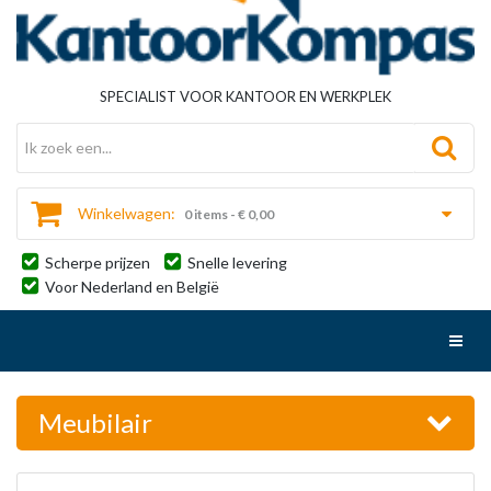
SPECIALIST VOOR KANTOOR EN WERKPLEK
Winkelwagen:
0 items - € 0,00
Scherpe prijzen
Snelle levering
Voor Nederland en België
Toggl
Meubilair