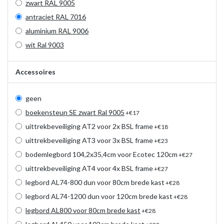
zwart RAL 9005
antraciet RAL 7016
aluminium RAL 9006
wit Ral 9003
Accessoires
geen
boekensteun SE zwart Ral 9005
+€17
uittrekbeveiliging AT2 voor 2x BSL frame
+€18
uittrekbeveiliging AT3 voor 3x BSL frame
+€23
bodemlegbord 104,2x35,4cm voor Ecotec 120cm
+€27
uittrekbeveiliging AT4 voor 4x BSL frame
+€27
legbord AL74-800 dun voor 80cm brede kast
+€28
legbord AL74-1200 dun voor 120cm brede kast
+€28
legbord AL800 voor 80cm brede kast
+€28