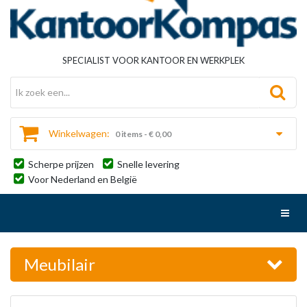
SPECIALIST VOOR KANTOOR EN WERKPLEK
Winkelwagen:
0 items - € 0,00
Scherpe prijzen
Snelle levering
Voor Nederland en België
Toggl
Meubilair