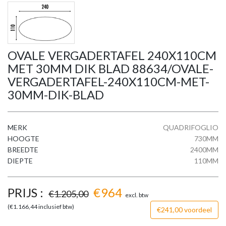
OVALE VERGADERTAFEL 240X110CM
MET 30MM DIK BLAD 88634/OVALE-
VERGADERTAFEL-240X110CM-MET-
30MM-DIK-BLAD
MERK
QUADRIFOGLIO
HOOGTE
730MM
BREEDTE
2400MM
DIEPTE
110MM
PRIJS :
€
964
€
1.205,00
excl. btw
(€
1.166,44
inclusief btw)
€241,00 voordeel