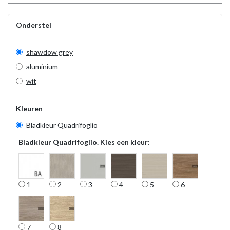
Onderstel
shawdow grey
aluminium
wit
Kleuren
Bladkleur Quadrifoglio
Bladkleur Quadrifoglio. Kies een kleur:
1
2
3
4
5
6
7
8