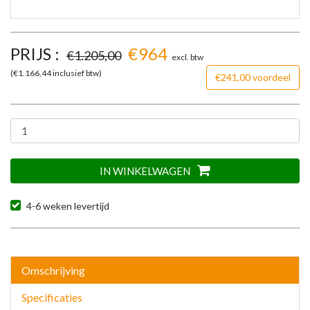
PRIJS :
€
964
€
1.205,00
excl. btw
(€
1.166,44
inclusief btw)
€241,00 voordeel
IN WINKELWAGEN
4-6 weken levertijd
Omschrijving
Specificaties