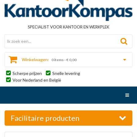
SPECIALIST VOOR KANTOOR EN WERKPLEK
Winkelwagen:
0 items - € 0,00
Scherpe prijzen
Snelle levering
Voor Nederland en België
Toggl
Facilitaire producten