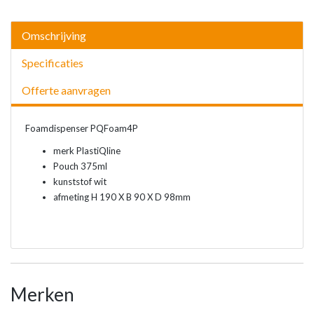
Omschrijving
Specificaties
Offerte aanvragen
Foamdispenser PQFoam4P
merk PlastiQline
Pouch 375ml
kunststof wit
afmeting H 190 X B 90 X D 98mm
Merken